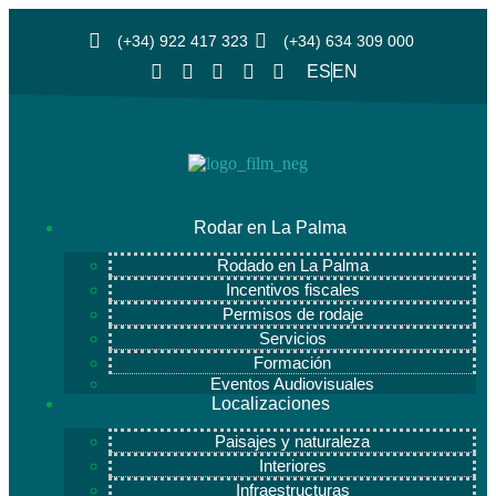
(+34) 922 417 323
(+34) 634 309 000
ES
EN
Rodar en La Palma
Rodado en La Palma
Incentivos fiscales
Permisos de rodaje
Servicios
Formación
Eventos Audiovisuales
Localizaciones
Paisajes y naturaleza
Interiores
Infraestructuras