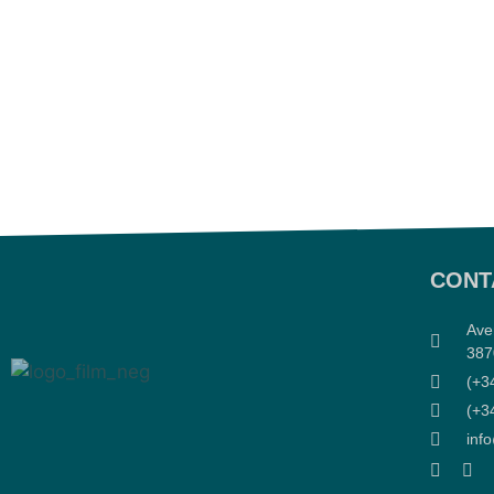
CONT
Ave
387
(+3
(+3
inf