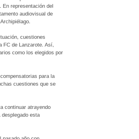
 En representación del
rtamento audiovisual de
 Archipiélago.
tuación, cuestiones
a FC de Lanzarote. Así,
rios como los elegidos por
y compensatorias para la
muchas cuestiones que se
ra continuar atrayendo
a desplegado esta
el pasado año con