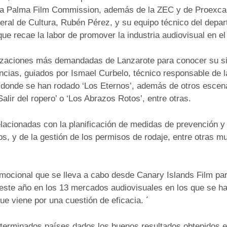
 La Palma Film Commission, además de la ZEC y de Proexca.
neral de Cultura, Rubén Pérez, y su equipo técnico del depa
ue recae la labor de promover la industria audiovisual en el
alizaciones más demandadas de Lanzarote para conocer su si
ncias, guiados por Ismael Curbelo, técnico responsable de l
donde se han rodado ‘Los Eternos’, además de otros escena
Salir del ropero’ o ‘Los Abrazos Rotos’, entre otras.
relacionadas con la planificación de medidas de prevención 
s, y de la gestión de los permisos de rodaje, entre otras 
omocional que se lleva a cabo desde Canary Islands Film pa
 este año en los 13 mercados audiovisuales en los que se h
e viene por una cuestión de eficacia. ´
determinados países dados los buenos resultados obtenidos 