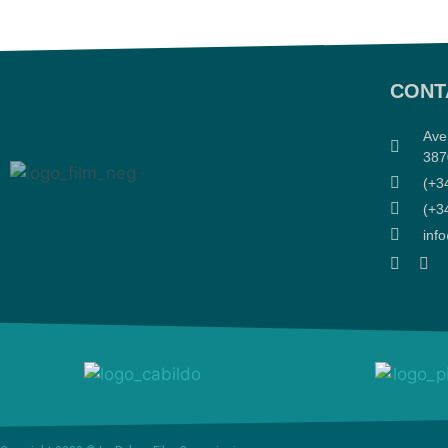
CONT
Ave
387
(+3
(+3
inf