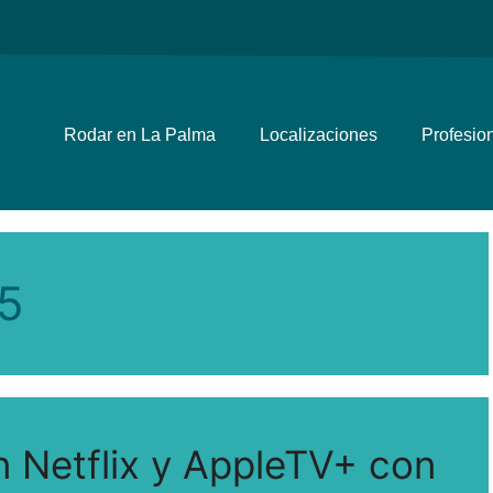
Rodar en La Palma
Localizaciones
Profesio
5
n Netflix y AppleTV+ con