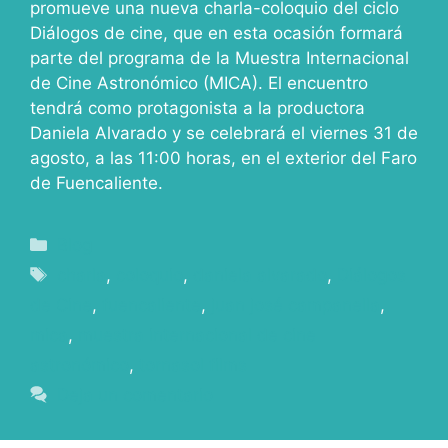
promueve una nueva charla-coloquio del ciclo
Diálogos de cine, que en esta ocasión formará
parte del programa de la Muestra Internacional
de Cine Astronómico (MICA). El encuentro
tendrá como protagonista a la productora
Daniela Alvarado y se celebrará el viernes 31 de
agosto, a las 11:00 horas, en el exterior del Faro
de Fuencaliente.
Blog
charla
,
coloquio
,
daniela alvarado
,
Diálogos
de Cine
,
fuencaliente
,
juan josé campanella
,
mica
,
muestra internacional de cine
astronómico
,
tornasol films
Deja un comentario