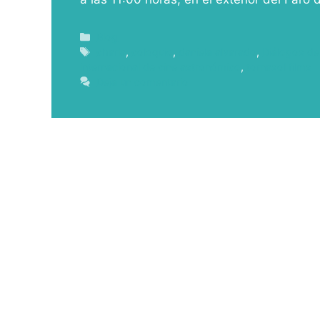
Blog
charla
,
coloquio
,
daniela alvarado
,
Diálogos de
internacional de cine astronómico
,
tornasol films
Deja un comentario