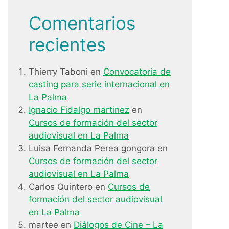
Comentarios
recientes
Thierry Taboni
en
Convocatoria de
casting para serie internacional en
La Palma
Ignacio Fidalgo martinez
en
Cursos de formación del sector
audiovisual en La Palma
Luisa Fernanda Perea gongora
en
Cursos de formación del sector
audiovisual en La Palma
Carlos Quintero
en
Cursos de
formación del sector audiovisual
en La Palma
martee
en
Diálogos de Cine – La