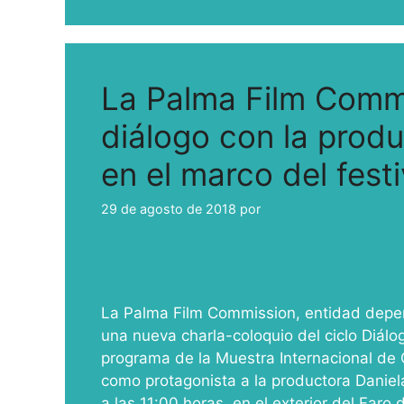
La Palma Film Comm
diálogo con la prod
en el marco del fest
29 de agosto de 2018
por
ivcabeza
La Palma Film Commission, entidad depe
una nueva charla-coloquio del ciclo Diálo
programa de la Muestra Internacional de 
como protagonista a la productora Daniela
a las 11:00 horas, en el exterior del Faro 