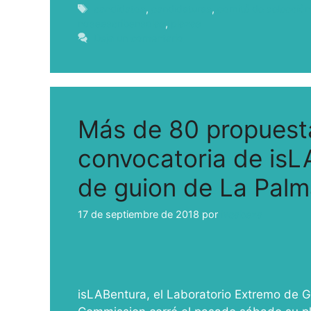
candidatos
,
candidaturas
,
comité de selección
noseescribensolas
,
plazas
Deja un comentario
Más de 80 propuesta
convocatoria de isLA
de guion de La Pal
17 de septiembre de 2018
por
ivcabeza
isLABentura, el Laboratorio Extremo de 