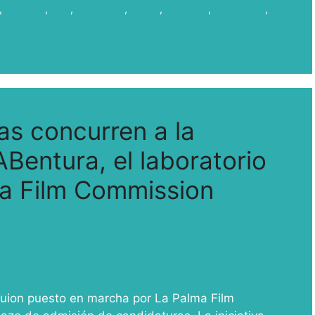
,
elegidos
,
fallo
,
guionistas
,
jurado
,
La Palma
,
laboratorio
,
s concurren a la
Bentura, el laboratorio
ma Film Commission
Guion puesto en marcha por La Palma Film