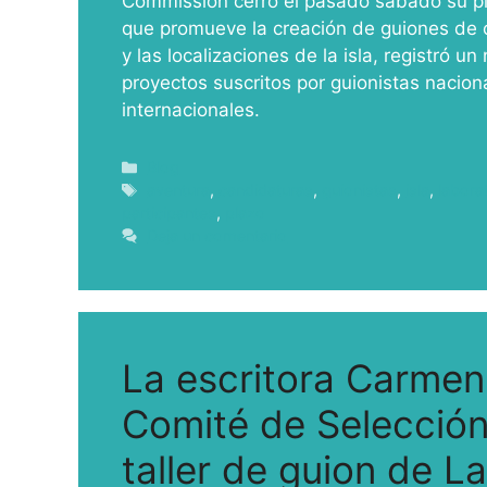
Commission cerró el pasado sábado su pla
que promueve la creación de guiones de cin
y las localizaciones de la isla, registró u
proyectos suscritos por guionistas naciona
internacionales.
Blog
aventura
,
candidaturas
,
guionistas
,
isla
,
labora
participantes
,
plazo
Deja un comentario
La escritora Carmen
Comité de Selección
taller de guion de 