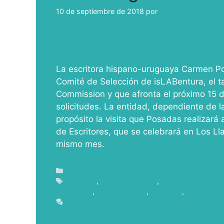
10 de septiembre de 2018
por
ivcabeza
La escritora hispano-uruguaya Carmen Po
Comité de Selección de isLABentura, el t
Commission y que afronta el próximo 15 d
solicitudes. La entidad, dependiente de 
propósito la visita que Posadas realizará 
de Escritores, que se celebrará en Los Ll
mismo mes.
Blog
aventura
,
carmen posadas
,
festival hispanoam
laboratorio
,
premio planeta
,
selección
,
uruguay
Deja un comentario