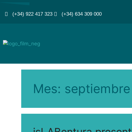
(+34) 922 417 323
(+34) 634 309 000
Mes:
septiembre
isLABentura present