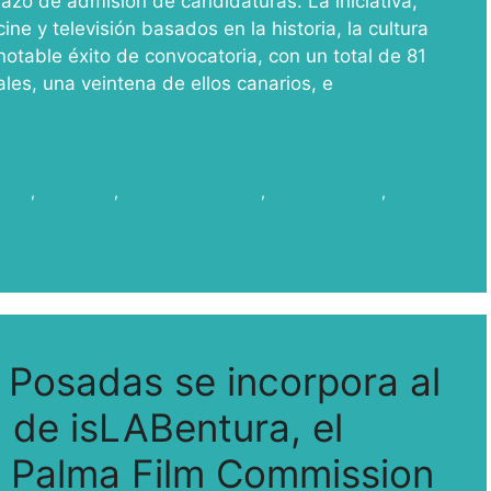
zo de admisión de candidaturas. La iniciativa,
e y televisión basados en la historia, la cultura
n notable éxito de convocatoria, con un total de 81
les, una veintena de ellos canarios, e
torio
,
LAPALMA
,
noseescribensolas
,
participaciones
,
 Posadas se incorpora al
 de isLABentura, el
La Palma Film Commission