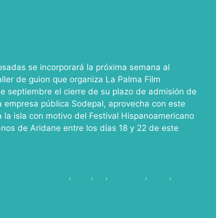
sadas se incorporará la próxima semana al
aller de guion que organiza La Palma Film
e septiembre el cierre de su plazo de admisión de
la empresa pública Sodepal, aprovecha con este
a la isla con motivo del Festival Hispanoamericano
anos de Aridane entre los días 18 y 22 de este
ericano de escritores
,
guión
,
isla
,
islabentura
,
jurado
,