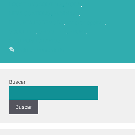
LOCATIONSCOUTING
,
MODA
,
NEWLOCATIONS
,
Publicidad
,
REPORTAJESDEMODA
,
rodarenlapalma
,
SCOUTING
,
SHOOTING
,
SPORT
,
SPOTPUBLICITARIOS
Deja un comentario
Buscar
Buscar