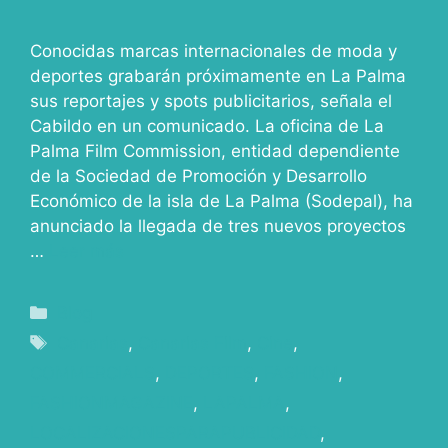
Conocidas marcas internacionales de moda y
deportes grabarán próximamente en La Palma
sus reportajes y spots publicitarios, señala el
Cabildo en un comunicado. La oficina de La
Palma Film Commission, entidad dependiente
de la Sociedad de Promoción y Desarrollo
Económico de la isla de La Palma (Sodepal), ha
anunciado la llegada de tres nuevos proyectos
…
Leer más
Blog
Canarias
,
Canarias Film
,
Cine
,
COMMERCIALS
,
DEPORTES
,
FASHION
,
FASHIONMAGAZINE
,
LAPALMA
,
LOCALIZACIONESPARAPUBLICIDAD
,