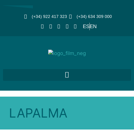
(+34) 922 417 323
(+34) 634 309 000
ES
EN
LAPALMA