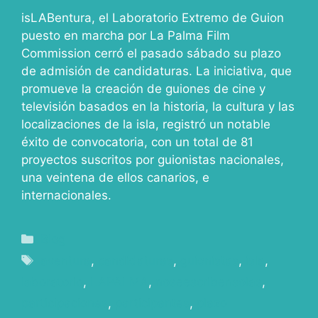
isLABentura, el Laboratorio Extremo de Guion
puesto en marcha por La Palma Film
Commission cerró el pasado sábado su plazo
de admisión de candidaturas. La iniciativa, que
promueve la creación de guiones de cine y
televisión basados en la historia, la cultura y las
localizaciones de la isla, registró un notable
éxito de convocatoria, con un total de 81
proyectos suscritos por guionistas nacionales,
una veintena de ellos canarios, e
internacionales.
Blog
aventura
,
candidaturas
,
guionistas
,
isla
,
laboratorio
,
LAPALMA
,
noseescribensolas
,
participaciones
,
participantes
,
plazo