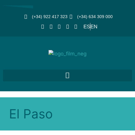
(+34) 922 417 323
(+34) 634 309 000
ES
EN
El Paso