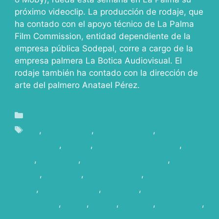
próximo videoclip. La producción de rodaje, que
ha contado con el apoyo técnico de La Palma
Film Commission, entidad dependiente de la
empresa pública Sodepal, corre a cargo de la
empresa palmera La Botica Audiovisual. El
rodaje también ha contado con la dirección de
arte del palmero Anatael Pérez.
Blog
art
,
art designer
,
canary islands
,
canary
islands film
,
diseño
,
El Llano de las Brujas
,
El
Paso
,
grabación
,
La Botica Audiovisual
,
La Isla
Bonita
,
La Palma
,
La Palma Film
,
Llano del
Jable
,
Localizaciones
,
locations
,
Mind
Enterprises
,
music
,
rodaje
,
Rodajes
,
SCOUTING
,
shooting in Spain
,
shooting in the Canary