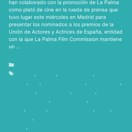
han colaborado con la promoción de La Palma
como plató de cine en la rueda de prensa que
tuvo lugar este miércoles en Madrid para
presentar los nominados a los premios de la
Unión de Actores y Actrices de España, entidad
con la que La Palma Film Commission mantiene
un …
Leer más
Blog
actores
,
actrices
,
canary islands
,
Carlos
Hipólito
,
Film
,
Film Commissions
,
islas canarias
,
Juan Diego
,
La Isla Bonita
,
La Palma
,
La Palma
Film Commission
,
Localizaciones
,
Malena
Alterio
,
Rodajes
,
Rodar en Canarias
,
teatro
,
Televisión
,
unión de actores y actrices de
España
,
visit La Palma