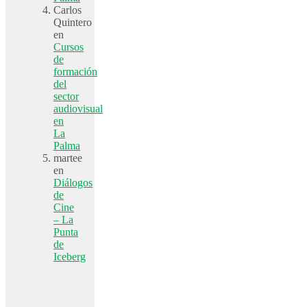
Carlos
Quintero
en
Cursos
de
formación
del
sector
audiovisual
en
La
Palma
martee
en
Diálogos
de
Cine
– La
Punta
de
Iceberg