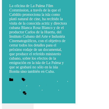
La oficina de La Palma Film
Commission, a través de la que el
Cabildo promociona la isla como
plató natural de cine, ha recibido la
visita de la conocida actriz y directora
cubana Blanca Rosa Blanco y de el
productor Carlos de la Huerta, del
Instituto Cubano del Arte e Industria
Cinematográficos, con el objetivo de
cerrar todos los detalles para el
próximo rodaje de un documental,
que produce el referido ministerio
cubano, sobre los efectos de la
emigración en la isla de La Palma y
que se grabará no sólo en la isla
Bonita sino también en Cuba.
Blog
Blanca Rosa Blanco
,
Cuba
,
emigración
,
ICAIC
,
Indianos La
PAlma
,
islas canarias
,
La Palma
,
Rodajes
Deja un comentario