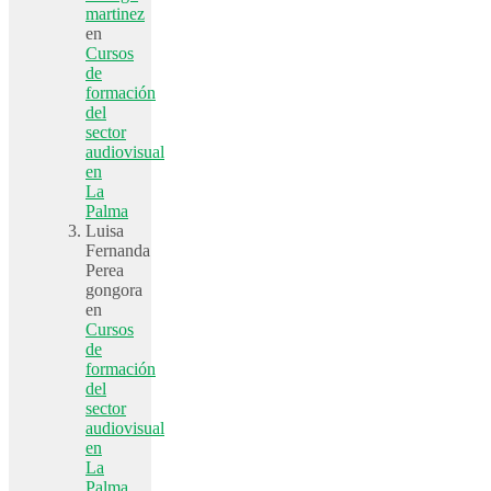
martinez
en
Cursos
de
formación
del
sector
audiovisual
en
La
Palma
Luisa
Fernanda
Perea
gongora
en
Cursos
de
formación
del
sector
audiovisual
en
La
Palma