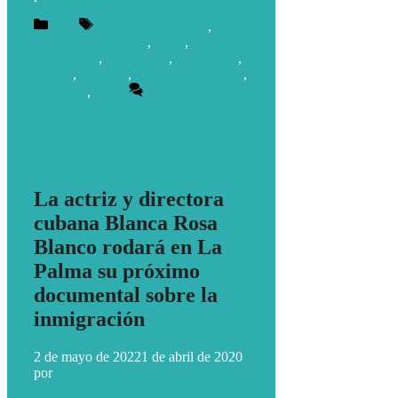
Blog
Blanca Rosa Blanco
,
Carlos de La Huerta
,
Cuba
,
documental
,
Elsa López
,
emigración
,
ICAIC
,
Indianos
,
Indianos La PAlma
,
La Palma
,
puros
Deja un
comentario
La actriz y directora
cubana Blanca Rosa
Blanco rodará en La
Palma su próximo
documental sobre la
inmigración
2 de mayo de 2022
1 de abril de 2020
por
ivcabeza