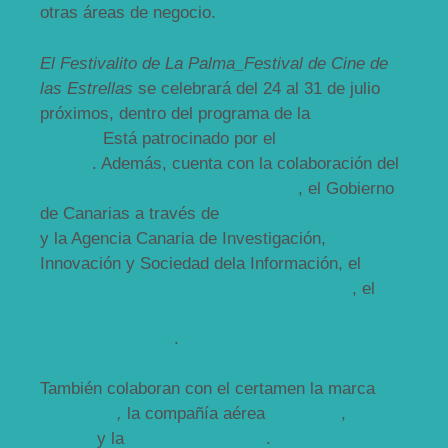
otras áreas de negocio.
El Festivalito de La Palma_Festival de Cine de
las Estrellas
se celebrará del 24 al 31 de julio
próximos, dentro del programa de la
Bajada de la
Virgen
.
Está patrocinado por el
Cabildo de La
Palma
. Además, cuenta con la colaboración del
Patronato de Turismo de La Palma
, el Gobierno
de Canarias a través de
Canarias Cultura en Red
y la Agencia Canaria de Investigación,
Innovación y Sociedad dela Información, el
Ayuntamiento de Santa Cruz de La Palma
, el
Patronato de la Bajada de la Virgen de Santa
Cruz de La Palma
.
También colaboran con el certamen la marca
Munchitos
,
la compañía aérea
Canaryfly
,
RNE-
Radio3
y la
Televisión Canaria
.