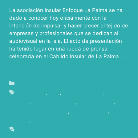
La asociación insular Enfoque La Palma se ha
dado a conocer hoy oficialmente con la
intención de impulsar y hacer crecer el tejido de
empresas y profesionales que se dedican al
audiovisual en la isla. El acto de presentación
ha tenido lugar en una rueda de prensa
celebrada en el Cabildo Insular de La Palma …
Leer más
Blog
audiovisual
,
Cine
,
cine en canarias
,
cine en
la palma
,
enfoque la palma
,
La Palma Film
,
La
Palma Film Commission
,
Localizaciones
,
Rodajes
,
servicios a la producción
Deja un comentario