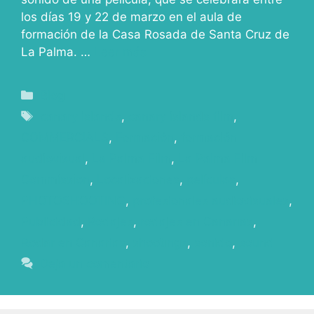
los días 19 y 22 de marzo en el aula de
formación de la Casa Rosada de Santa Cruz de
La Palma. …
Leer más
Blog
canary islands
,
canary islands film
,
COMMERCIALS
,
Formación
,
formación
audiovisual
,
La Palma Film
,
La Palma Film
Commission
,
Localizaciones
,
películas
,
PHOTOSHOOTING
,
profesionales audiovisuales
,
Publicidad
,
Rodajes
,
rodajes en Canarias
,
Rodar en Canarias
,
shootings
,
sonido
,
sound
Deja un comentario