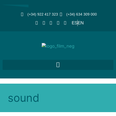
(+34) 922 417 323
(+34) 634 309 000
ES
EN
sound