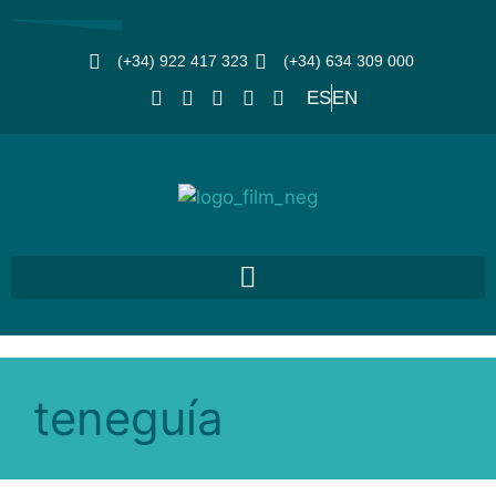
(+34) 922 417 323
(+34) 634 309 000
ES
EN
teneguía