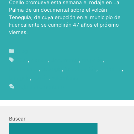
Coello promueve esta semana el rodaje en La
Palma de un documental sobre el volcán
Teneguía, de cuya erupción en el municipio de
Fuencaliente se cumplirán 47 años el próximo
viernes.
Blog
1971
,
ciencia
,
documental
,
erupción
,
fuencaliente
,
geología
,
investigación
,
La Palma
,
teneguía
,
volcán
,
vulcanismo
Deja un comentario
Buscar