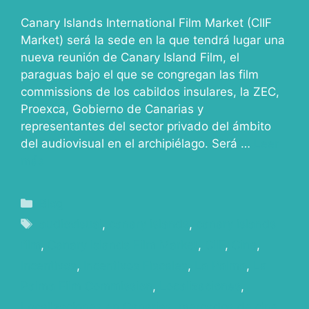
Canary Islands International Film Market (CIIF
Market) será la sede en la que tendrá lugar una
nueva reunión de Canary Island Film, el
paraguas bajo el que se congregan las film
commissions de los cabildos insulares, la ZEC,
Proexca, Gobierno de Canarias y
representantes del sector privado del ámbito
del audiovisual en el archipiélago. Será …
Leer
más
Blog
audiovisual
,
canary islands
,
canary islands
film
,
Canary Islands Film Market
,
CIIF
,
Cine
,
Incentivos
,
Incentivos Fiscales
,
La Palma
,
La
Palma Film Commission
,
Localizaciones
,
Localizaciones en Canarias
,
mercados de cine
,