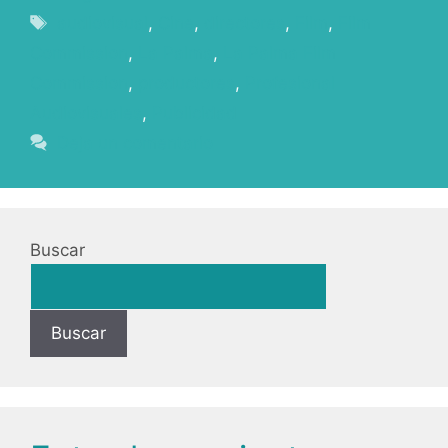
audiovisual
,
Cine
,
directores
,
Film
,
Film
Commission
,
La Palma
,
La Palma Film
Commission
,
productores
,
Profesional
Audiovisuales
,
Publicidad
Deja un comentario
Buscar
Buscar