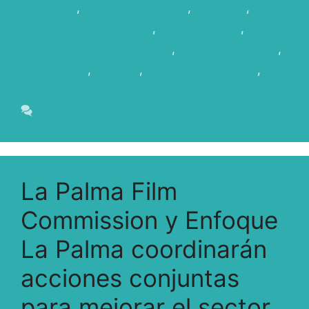
Incentivos
,
Incentivos Fiscales
,
La Palma
,
La
Palma Film Commission
,
Localizaciones
,
Localizaciones en Canarias
,
mercados de cine
,
productores
,
Rodajes
,
rodajes en Canarias
,
Rodar en Canarias
Deja un comentario
La Palma Film
Commission y Enfoque
La Palma coordinarán
acciones conjuntas
para mejorar el sector