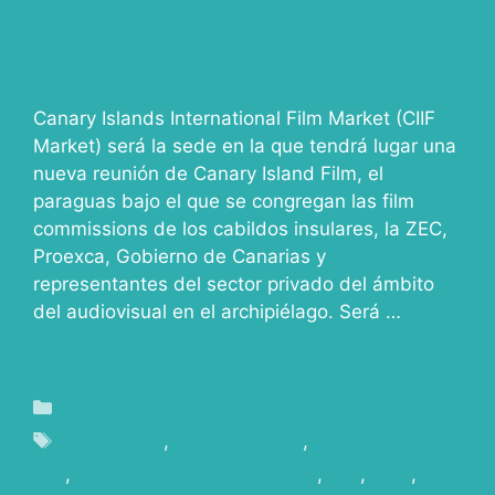
Canary Islands International Film Market (CIIF
Market) será la sede en la que tendrá lugar una
nueva reunión de Canary Island Film, el
paraguas bajo el que se congregan las film
commissions de los cabildos insulares, la ZEC,
Proexca, Gobierno de Canarias y
representantes del sector privado del ámbito
del audiovisual en el archipiélago. Será …
Leer
más
Blog
audiovisual
,
canary islands
,
canary islands
film
,
Canary Islands Film Market
,
CIIF
,
Cine
,