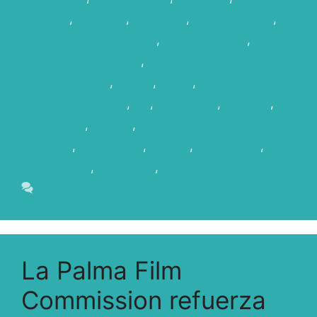
canarias
,
JD Sport
,
La Palma
,
La Palma Film
,
La
Palma FIlm Commisison
,
Localizaciones
,
localizaciones únicas
,
localizaciones únicas
para publicidad
,
MODA
,
photo
,
PHOTOSHOOTING
,
pic
,
Publicidad
,
Rodajes
,
SCOUTING
,
service
,
service production
company
,
SHOOTING
,
SPORT
,
Sport Zone
,
Spot
Publicitarios
,
Tazacorte
,
UNIQUELOCATIONS
Deja un comentario
La Palma Film
Commission refuerza