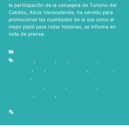
la participación de la consejera de Turismo del
Cabildo, Alicia Vanoostende, ha servido para
promocionar las cualidades de la isla como el
mejor plató para rodar historias, se informa en
nota de prensa.
Blog
actores
,
actrices
,
Cine
,
commercial
,
directores
,
Film
,
Film Commission
,
guionistas
,
La Palma
,
La Palma Film Commission
,
Localizaciones
,
películas
,
productores
,
Publicidad
,
Rodajes
,
Unión de Actores y
Actrices
Deja un comentario