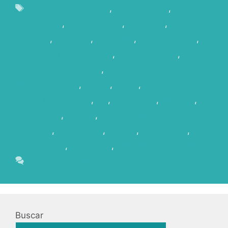
Arcos de Tazacorte
,
canary islads
,
commercial
,
enrollatefilms
,
FASHION
,
islas
canarias
,
JD Sport
,
La Palma
,
La Palma Film
,
La
Palma FIlm Commisison
,
Localizaciones
,
localizaciones únicas
,
localizaciones únicas
para publicidad
,
MODA
,
photo
,
PHOTOSHOOTING
,
pic
,
Publicidad
,
Rodajes
,
SCOUTING
,
service
,
service production
company
,
SHOOTING
,
SPORT
,
Sport Zone
,
Spot
Publicitarios
,
Tazacorte
,
UNIQUELOCATIONS
Deja un comentario
Buscar