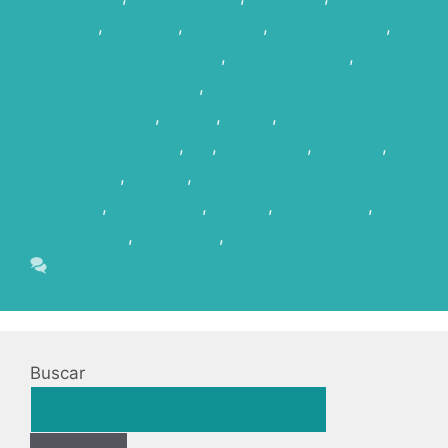
canarias
,
JD Sport
,
La Palma
,
La Palma Film
,
La
Palma FIlm Commisison
,
Localizaciones
,
localizaciones únicas
,
localizaciones únicas
para publicidad
,
MODA
,
photo
,
PHOTOSHOOTING
,
pic
,
Publicidad
,
Rodajes
,
SCOUTING
,
service
,
service production
company
,
SHOOTING
,
SPORT
,
Sport Zone
,
Spot
Publicitarios
,
Tazacorte
,
UNIQUELOCATIONS
Deja un comentario
Buscar