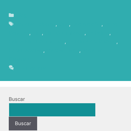
Blog
Antonio Tabares
,
Cine
,
cine español
,
David
Cánovas
,
Film
,
Film Commission
,
La Palma
,
La
Palma Film Commission
,
La Punta del Iceberg
,
Localizaciones
,
Maribel Verdu
,
Rodar en
Canarias
1 comentario
Buscar
Buscar