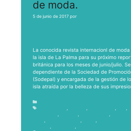
de moda.
5 de junio de 2017
por
ivcabeza
La conocida revista internacionl de moda
la isla de La Palma para su próximo repor
británica para los meses de junio/julio.
dependiente de la Sociedad de Promoción
(Sodepal) y encargada de la gestión de lo
isla atraída por la belleza de sus impresi
Blog
Audiovisuales
,
Canarias
,
Canarias Film
,
Cine
,
c
Commission
,
La Palma
,
Localizaciones
,
Localizac
LOOK
,
LOOKMAGAZINE
,
MODA
,
PHOTOSHOOTI
Canarias
,
SHOOTING
,
UNIQUELOCATIONS