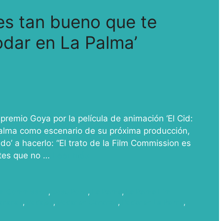
 es tan bueno que te
odar en La Palma’
premio Goya por la película de animación ‘El Cid:
Palma como escenario de su próxima producción,
ado’ a hacerlo: “El trato de la Film Commission es
ntes que no …
Leer más
lm Commission
,
Jose Pozo
,
La Palma
,
La Palma Film
anarias
,
Rodajes
,
Rodar en Canarias
,
Rodar en La Palma
,