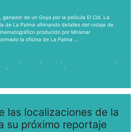
, ganador de un Goya por la película El Cid. La
la de La Palma ultimando detalles del rodaje de
cinematográfico producido por Miramar
nformado la oficina de La Palma …
Leer más
ommission
,
joséPozo
,
La Palma
,
La Palma Film Commission
,
rias
,
rodarenlapalma
,
SHOOTING
,
shootinginlapalma
las localizaciones de la
a su próximo reportaje