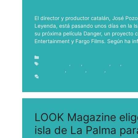
El director y productor catalán, José Pozo
Leyenda, está pasando unos días en la Is
su próxima película Danger, un proyecto 
Entertainment y Fargo Films. Según ha i
Blog
Canarias Film
,
Cine
,
cine español
,
Film
,
Film C
Localizaciones
,
películas
,
Rodajes
,
Rodar en Cana
Deja un comentario
LOOK Magazine elige 
isla de La Palma par