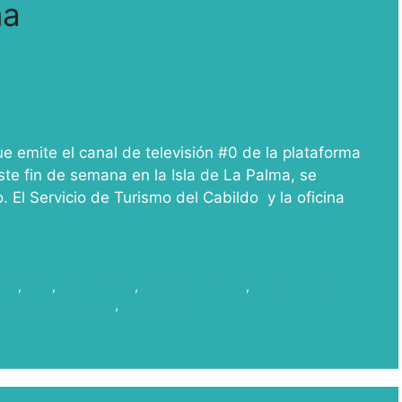
ma
e emite el canal de televisión #0 de la plataforma
ste fin de semana en la Isla de La Palma, se
 El Servicio de Turismo del Cabildo y la oficina
s
ilm
,
Cine
,
cine español
,
Film Commission
,
La Palma Film
,
Rodar en Canarias
,
Televisión