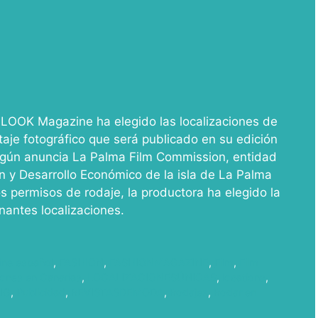
 LOOK Magazine ha elegido las localizaciones de
taje fotográfico que será publicado en su edición
 Según anuncia La Palma Film Commission, entidad
 y Desarrollo Económico de la isla de La Palma
s permisos de rodaje, la productora ha elegido la
onantes localizaciones.
ine español
,
FASHION
,
FASHIONMAGAZINE
,
Film
,
Film
iones en Canarias
,
LOCALIZACIONESÚNICAS
,
locations
,
NG
,
Publicidad
,
REVISTASDEMODA
,
Rodajes
,
Rodar en