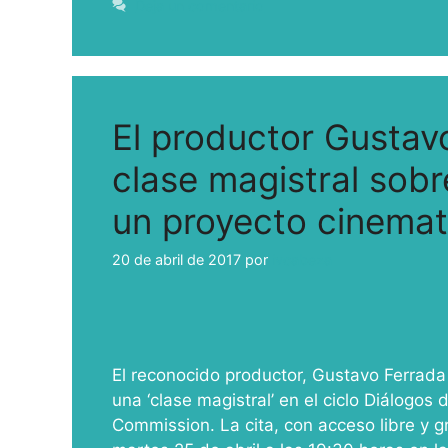
Deja un comentario
El productor Gustav
clase magistral sob
un proyecto cinemat
20 de abril de 2017
por
ivcabeza
El reconocido productor, Gustavo Ferrada L
una ‘clase magistral’ en el ciclo Diálogos
Commission. La cita, con acceso libre y gr