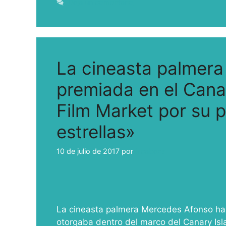
Deja un comentario
La cineasta palmer
premiada en el Canar
Film Market por su p
estrellas»
10 de julio de 2017
por
ivcabeza
La cineasta palmera Mercedes Afonso ha 
otorgaba dentro del marco del Canary Isla