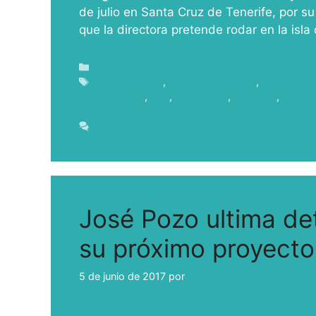
de julio en Santa Cruz de Tenerife, por su
que la directora pretende rodar en la isl
Blog
canary islands
,
canary islands film
,
Canary Isla
coproducción
,
Film
,
film market
,
La Palma
,
La Pal
Palma
Deja un comentario
José Pozo ultima de
su próximo proyecto
5 de junio de 2017
por
ivcabeza