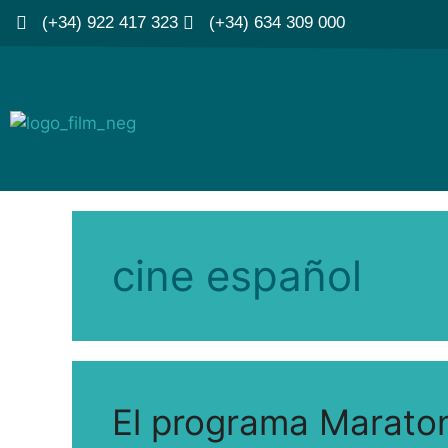
(+34) 922 417 323
(+34) 634 309 000
cine español
El programa Marato