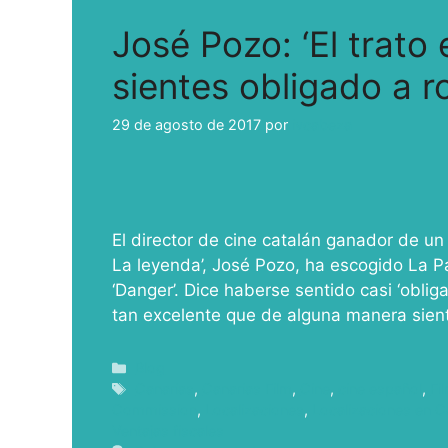
José Pozo: ‘El trato
sientes obligado a r
29 de agosto de 2017
por
ivcabeza
El director de cine catalán ganador de un 
La leyenda’, José Pozo, ha escogido La 
‘Danger’. Dice haberse sentido casi ‘oblig
tan excelente que de alguna manera sie
Blog
Canarias
,
Canarias Film
,
Cine
,
cine español
,
Fi
Commission
,
Localizaciones
,
Localizaciones en C
Ventajas fiscales