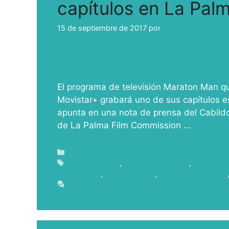
capítulos en La Pal
15 de septiembre de 2017
por
ivcabeza
El programa de televisión Maraton Man qu
Movistar+ grabará uno de sus capítulos e
apunta en una nota de prensa del Cabildo.
de La Palma Film Commission …
Leer má
Blog
Alberto de Paz
,
Alicia Vanoostende
,
Canarias F
Commission
,
Localizaciones
,
rodajes en Canarias
Deja un comentario