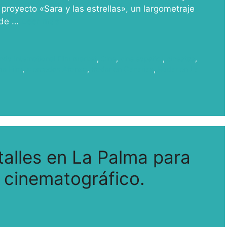
 proyecto «Sara y las estrellas», un largometraje
a de …
Leer más
nds International Film market
,
Cine
,
cine español
,
cinestas
,
ma Film
,
Mercedes Afonso
,
Rodar en Canarias
,
Rodar en La
talles en La Palma para
 cinematográfico.