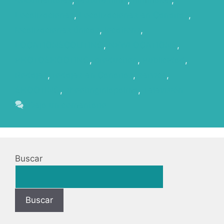
Localizaciones
,
Localizaciones en Canarias
,
localizaciones únicas
,
locations
,
LOCATIONSCOUTING
,
NEWLOCATIONS
,
PHOTOSHOOTING
,
production
,
Publicidad
,
Rodajes
,
rodajes en Canarias
,
service
,
SHOOTING
,
shootinginlapalma
,
Televisión
Deja un comentario
Buscar
Buscar