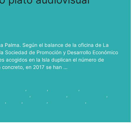
La Palma. Según el balance de la oficina de La
la Sociedad de Promoción y Desarrollo Económico
es acogidos en la Isla duplican el número de
En concreto, en 2017 se han …
Leer más
,
feature films
,
filmmaker
,
Localizaciones
,
Localizaciones en
IONSCOUTING
,
NEWLOCATIONS
,
PHOTOSHOOTING
,
ias
,
service
,
SHOOTING
,
shootinginlapalma
,
Televisión