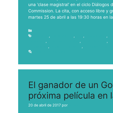
una ‘clase magistral’ en el ciclo Diálogos
Commission. La cita, con acceso libre y gr
martes 25 de abril a las 19:30 horas en l
Blog
Canarias
,
Canarias Film
,
Cine
,
cine español
,
Di
Incentivos
,
Incentivos Fiscales
,
Localizaciones
,
Lo
en Canarias
,
Rodar en La Palma
,
Ventajas fiscales
Deja un comentario
El ganador de un Go
próxima película en l
20 de abril de 2017
por
ivcabeza