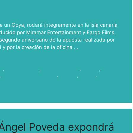
de un Goya, rodará íntegramente en la isla canaria
ducido por Miramar Entertainment y Fargo Films.
l segundo aniversario de la apuesta realizada por
l y por la creación de la oficina …
Leer más
lm
,
Film Commission
,
Incentivos Fiscales
,
Industria
,
La
s
,
Localizaciones en Canarias
,
locations
,
Rodajes
,
Rodar en
 Ángel Poveda expondrá