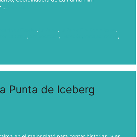
or …
Leer más
ncentivos Fiscales
,
La Palma
,
La Palma Film Commission
,
r en La Palma
,
San Sebastian
,
Televisión
,
Ventajas fiscales
,
La Punta de Iceberg
ma en el mejor plató para contar historias, y es