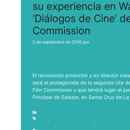
su experiencia en Wa
‘Diálogos de Cine’ d
Commission
5 de septiembre de 2016
por
ivcabeza
El reconocido productor y ex director cr
será el protagonista de la segunda cita d
Film Commission y que tendrá lugar el ju
Principal de Salazar, en Santa Cruz de L
Blog
Cine
,
Film
,
Film Commission
,
La Palma
,
La Pal
en Canarias
,
Rodar en La Palma
,
Ventajas fiscales