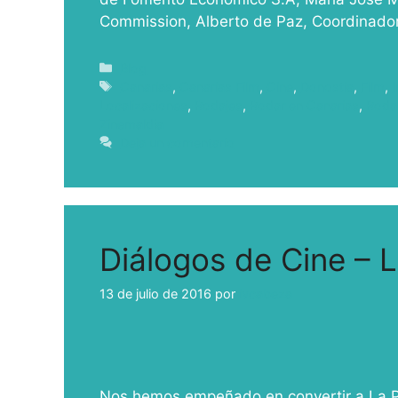
Commission, Alberto de Paz, Coordinad
Blog
Canarias
,
Canarias Film
,
Cine
,
Donostia
,
Film
,
I
Localizaciones
,
Rodajes
,
Rodar en Canarias
,
Roda
Zinemaldia
Deja un comentario
Diálogos de Cine – 
13 de julio de 2016
por
ivcabeza
Nos hemos empeñado en convertir a La Pal