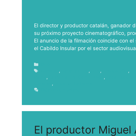
El director y productor catalán, ganador 
su próximo proyecto cinematográfico, pro
El anuncio de la filmación coincide con e
el Cabildo Insular por el sector audiovisua
Blog
Canarias
,
Canarias Film
,
Cine
,
cine español
,
Fi
Palma
,
La Palma Film Commission
,
Localizacione
Canarias
,
Rodar en La Palma
Deja un comentario
El productor Miguel