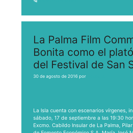
Deja un comentario
La Palma Film Commi
Bonita como el plató
del Festival de San 
30 de agosto de 2016
por
ivcabeza
La Isla cuenta con escenarios vírgenes, in
sábado, 17 de septiembre a las 19:30 hor
Excmo. Cabildo Insular de La Palma, Pil
de Fomento Económico S.A, María José M