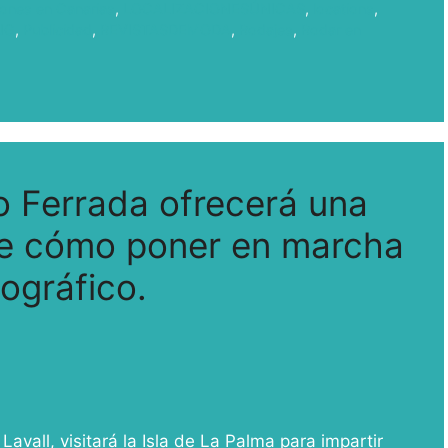
iones en Canarias
,
LOCALIZACIONESÚNICAS
,
locations
,
NG
,
Publicidad
,
REVISTASDEMODA
,
Rodajes
,
Rodar en
o Ferrada ofrecerá una
re cómo poner en marcha
ográfico.
avall, visitará la Isla de La Palma para impartir