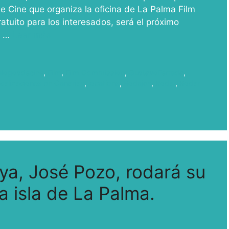
 de Cine que organiza la oficina de La Palma Film
atuito para los interesados, será el próximo
a …
Leer más
alogosdecine
,
Film
,
Film Commission
,
GustavoFerrada
,
calizaciones en Canarias
,
locations
,
Rodajes
,
Rodar
,
Rodar
ya, José Pozo, rodará su
a isla de La Palma.