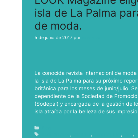
isla de La Palma par
de moda.
5 de junio de 2017
por
ivcabeza
La conocida revista internacionl de moda
la isla de La Palma para su próximo repor
británica para los meses de junio/julio.
dependiente de la Sociedad de Promoción
(Sodepal) y encargada de la gestión de lo
isla atraída por la belleza de sus impresi
Blog
Audiovisuales
,
Canarias
,
Canarias Film
,
Cine
,
c