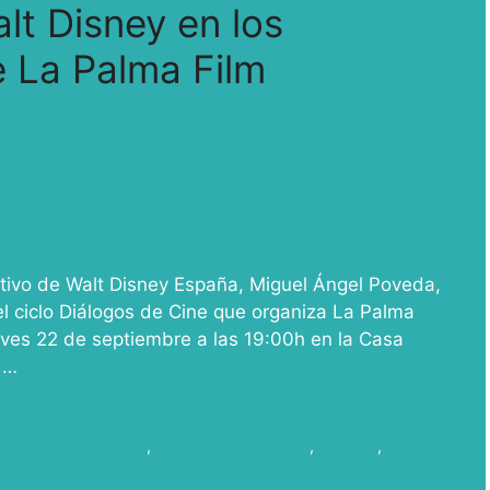
lt Disney en los
e La Palma Film
eativo de Walt Disney España, Miguel Ángel Poveda,
el ciclo Diálogos de Cine que organiza La Palma
eves 22 de septiembre a las 19:00h en la Casa
a …
Leer más
ma Film Commission
,
Miguel Angel Poveda
,
Rodajes
,
Rodar