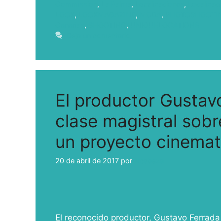
Commission
,
La Palma
,
Localizaciones
,
Localizac
LOOK
,
LOOKMAGAZINE
,
MODA
,
PHOTOSHOOTI
Canarias
,
SHOOTING
,
UNIQUELOCATIONS
Deja un comentario
El productor Gustav
clase magistral sob
un proyecto cinemat
20 de abril de 2017
por
ivcabeza
El reconocido productor, Gustavo Ferrada L