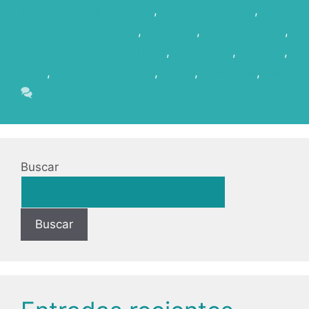
audiovisual de Canarias
,
Film Commission
,
gobierno de canarias
,
La Palma
,
Localizaciones
,
LOCALIZACIONESÚNICAS
,
microclima
,
Rodajes
,
save
,
sector audiovisual
,
series
,
Televisión
,
zec
Deja un comentario
Buscar
Buscar