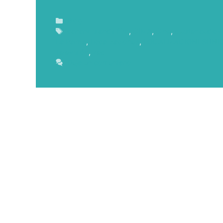
Blog
canary islands film
,
CIMA
,
Cine
,
cluster audiov
La Palma
,
Localizaciones
,
LOCALIZACIONESÚNI
Televisión
,
zec
Deja un comentario