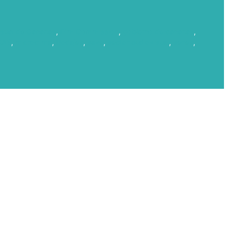
isual de Canarias
,
Film Commission
,
gobierno de canarias
,
CAS
,
microclima
,
Rodajes
,
save
,
sector audiovisual
,
series
,