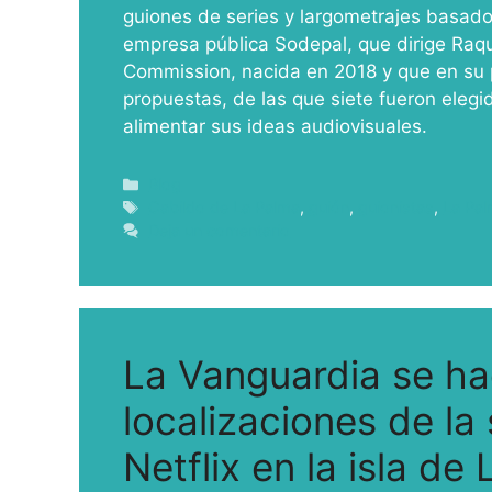
guiones de series y largometrajes basad
empresa pública Sodepal, que dirige Raqu
Commission, nacida en 2018 y que en su pr
propuestas, de las que siete fueron elegid
alimentar sus ideas audiovisuales.
Blog
Cabildo de La Palma
,
guión
,
guionistas
,
La Pa
Deja un comentario
La Vanguardia se ha
localizaciones de la
Netflix en la isla de