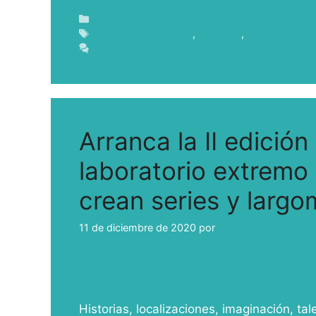
Blog
Cabildo de La Palma
,
La Palma
,
La Palma Fil
Deja un comentario
Arranca la II edición
laboratorio extremo
crean series y largo
11 de diciembre de 2020
por
ivcabeza
Historias, localizaciones, imaginación, t