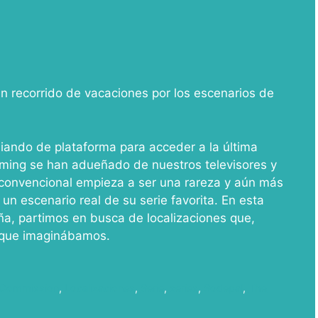
n recorrido de vacaciones por los escenarios de
iando de plataforma para acceder a la última
ming se han adueñado de nuestros televisores y
n convencional empieza a ser una rareza y aún más
un escenario real de su serie favorita. En esta
ña, partimos en busca de localizaciones que,
 que imaginábamos.
m Commission
,
Localizaciones
,
Serie
,
series
,
Sodepal
,
The