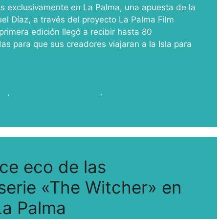
os exclusivamente en La Palma, una apuesta de la
el Díaz, a través del proyecto La Palma Film
imera edición llegó a recibir hasta 80
as para que sus creadores viajaran a la Isla para
lma
,
La Palma Film Commission
,
Sodepal
ce eco de las
 serie «The Witcher» en
 La Palma