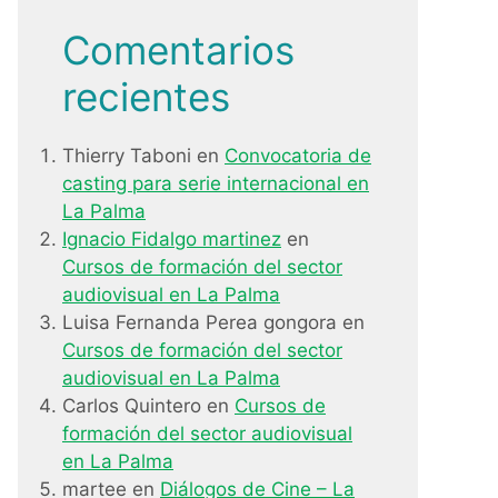
Comentarios
recientes
Thierry Taboni
en
Convocatoria de
casting para serie internacional en
La Palma
Ignacio Fidalgo martinez
en
Cursos de formación del sector
audiovisual en La Palma
Luisa Fernanda Perea gongora
en
Cursos de formación del sector
audiovisual en La Palma
Carlos Quintero
en
Cursos de
formación del sector audiovisual
en La Palma
martee
en
Diálogos de Cine – La