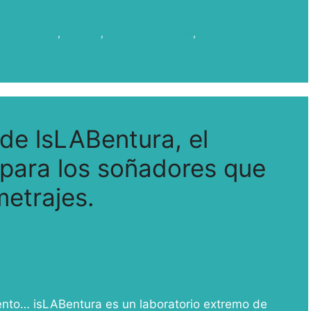
m Commission
,
Rodajes
,
Rodar en La Palma
,
Sodepal
 de lsLABentura, el
 para los soñadores que
metrajes.
alento… isLABentura es un laboratorio extremo de