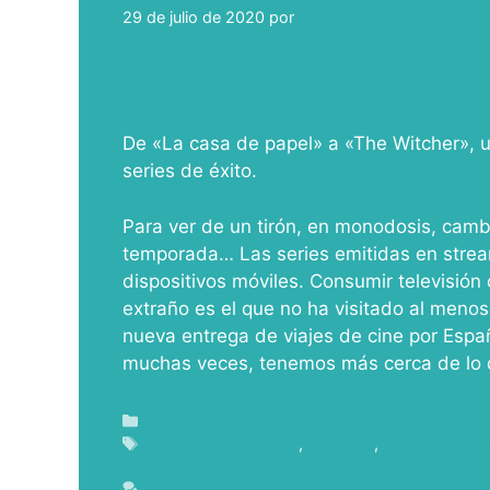
29 de julio de 2020
por
ivcabeza
De «La casa de papel» a «The Witcher», u
series de éxito.
Para ver de un tirón, en monodosis, camb
temporada… Las series emitidas en strea
dispositivos móviles. Consumir televisió
extraño es el que no ha visitado al menos 
nueva entrega de viajes de cine por Espa
muchas veces, tenemos más cerca de lo
Blog
Cabildo de La Palma
,
La Palma
,
La Palma Fil
Witcher
Deja un comentario