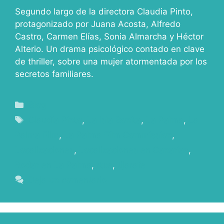
Segundo largo de la directora Claudia Pinto,
protagonizado por Juana Acosta, Alfredo
Castro, Carmen Elías, Sonia Almarcha y Héctor
Alterio. Un drama psicológico contado en clave
de thriller, sobre una mujer atormentada por los
secretos familiares.
Blog
Claudia Pinto
,
La Isla Bonita
,
La Palma
,
La
Palma Film
,
La Palma Film Commission
,
Localizaciones
,
Localizaciones en Canarias
,
Rodar en La Palma
,
rtve
,
tijarafe
Deja un comentario