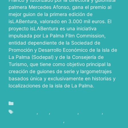
Franco y tutorizado por la directora y guionista
palmera Mercedes Afonso, gana el premio al
mejor guion de la primera edición de
isLABentura, valorado en 3.000 mil euros. El
proyecto isLABentura es una iniciativa
impulsada por La Palma FIlm Commission,
entidad dependiente de la Sociedad de
Promoción y Desarrollo Económico de la isla de
La Palma (Sodepal) y de la Consejería de
Turismo, que tiene como objetivo principal la
creación de guiones de serie y largometrajes
basados única y exclusivamente en historias y
localizaciones de la isla de La Palma.
Blog
Canarias
,
Film
,
islabentura
,
La Palma
,
La
Palma Film Commission
,
Localizaciones en