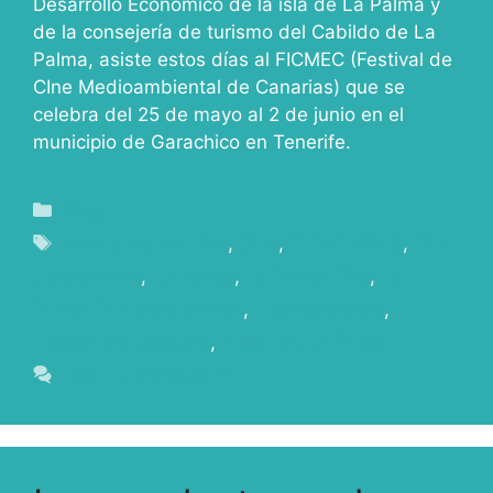
Desarrollo Económico de la isla de La Palma y
de la consejería de turismo del Cabildo de La
Palma, asiste estos días al FICMEC (Festival de
CIne Medioambiental de Canarias) que se
celebra del 25 de mayo al 2 de junio en el
municipio de Garachico en Tenerife.
Blog
canary islands film
,
Cine
,
FICMEC2019
,
Film
Commission
,
La Palma
,
La Palma Film
,
La
Palma Film Commission
,
Localizaciones
,
rodajes en Canarias
,
Rodar en La Palma
Deja un comentario