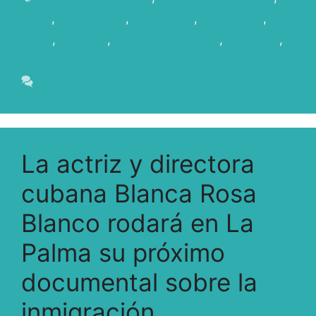
Cuba
,
documental
,
Elsa López
,
emigración
,
ICAIC
,
Indianos
,
Indianos La PAlma
,
La Palma
,
puros
Deja un comentario
La actriz y directora
cubana Blanca Rosa
Blanco rodará en La
Palma su próximo
documental sobre la
inmigración