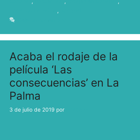
Canarias
,
Raquel Díaz
,
rodajes en Canarias
,
Rodar en La Palma
,
Sodepal
Deja un comentario
Acaba el rodaje de la
película ‘Las
consecuencias’ en La
Palma
3 de julio de 2019
por
ivcabeza