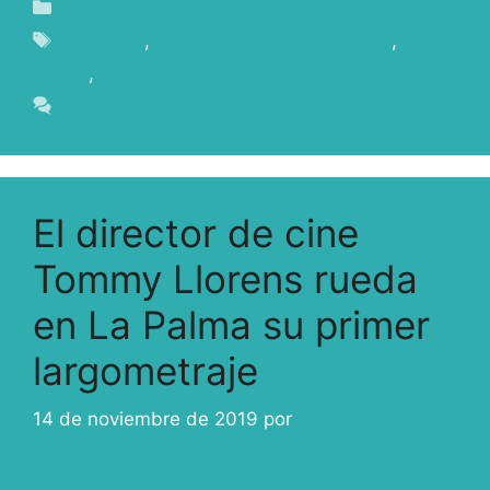
Blog
La Palma
,
La Palma Film Commission
,
MIA
ROMA
,
Rodar en La Palma
Deja un comentario
El director de cine
Tommy Llorens rueda
en La Palma su primer
largometraje
14 de noviembre de 2019
por
ivcabeza