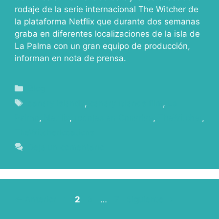
rodaje de la serie internacional The Witcher de
la plataforma Netflix que durante dos semanas
graba en diferentes localizaciones de la isla de
La Palma con un gran equipo de producción,
informan en nota de prensa.
Blog
canary islands
,
canary islands film
,
La
Palma
,
Netflix
,
rodajes en Canarias
,
TheWitcher
,
TheWitcherlocations
Deja un comentario
←
Anterior
1
2
3
…
7
Siguiente
→