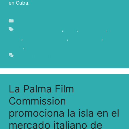
en Cuba.
Blog
Blanca Rosa Blanco
,
Cuba
,
emigración
,
ICAIC
,
Indianos La PAlma
,
islas canarias
,
La
Palma
,
Rodajes
Deja un comentario
La Palma Film
Commission
promociona la isla en el
mercado italiano de