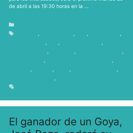
de abril a las 19:30 horas en la …
Leer más
Blog
Canarias
,
Canarias Film
,
Cine
,
cine español
,
Dialogosdecine
,
Film
,
Film Commission
,
GustavoFerrada
,
Incentivos
,
Incentivos Fiscales
,
Localizaciones
,
Localizaciones en Canarias
,
locations
,
Rodajes
,
Rodar
,
Rodar en Canarias
,
Rodar en La Palma
,
Ventajas fiscales
Deja un comentario
El ganador de un Goya,