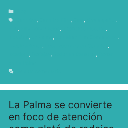
Blog
Canarias
,
Canarias Film
,
Cine
,
cine español
,
Film
,
Film Commission
,
Incentivos Fiscales
,
Industria
,
La Palma
,
La Palma Film Commission
,
Localizaciones
,
Localizaciones en Canarias
,
locations
,
Rodajes
,
Rodar en Canarias
,
Rodar
en La Palma
Deja un comentario
La Palma se convierte
en foco de atención