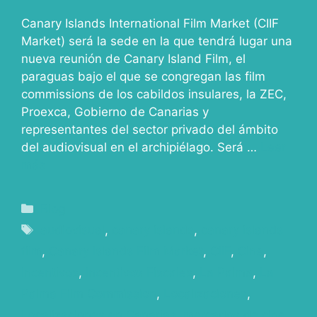
Canary Islands International Film Market (CIIF
Market) será la sede en la que tendrá lugar una
nueva reunión de Canary Island Film, el
paraguas bajo el que se congregan las film
commissions de los cabildos insulares, la ZEC,
Proexca, Gobierno de Canarias y
representantes del sector privado del ámbito
del audiovisual en el archipiélago. Será …
Leer
más
Blog
audiovisual
,
canary islands
,
canary islands
film
,
Canary Islands Film Market
,
CIIF
,
Cine
,
Incentivos
,
Incentivos Fiscales
,
La Palma
,
La
Palma Film Commission
,
Localizaciones
,
Localizaciones en Canarias
,
mercados de cine
,