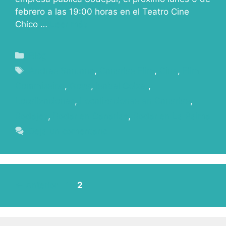
febrero a las 19:00 horas en el Teatro Cine
Chico …
Leer más
Blog
Andres Santana
,
Canarias Film
,
Cine
,
Film
Commission
,
Goya
,
Isabel Coixet
,
Localizaciones
,
Localizaciones en Canarias
,
Rodajes
,
Rodar en Canarias
,
Rodar en La Palma
Deja un comentario
←
Anterior
1
2