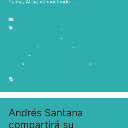
Palma, Alicia Vanoostende , …
Leer más
Blog
Canarias Film
,
Cine
,
cine español
,
Film
Commission
,
La Palma
,
La Palma Film
Commission
,
Localizaciones
,
Localizaciones en
Canarias
,
Rodar en Canarias
,
Rodar en La
Palma
,
Unión de Actores y Actrices
,
Ventajas
fiscales
Deja un comentario
Andrés Santana
compartirá su