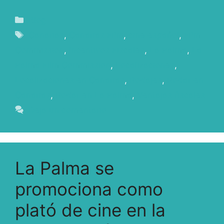
Blog
Canarias
,
Canarias Film
,
cine español
,
Film
Commission
,
Incentivos Fiscales
,
La Palma
,
La
Palma Film Commission
,
Localizaciones
,
Localizaciones en Canarias
,
Rodajes
,
Rodar en
Canarias
,
Rodar en La Palma
,
Ventajas fiscales
Deja un comentario
La Palma se
promociona como
plató de cine en la