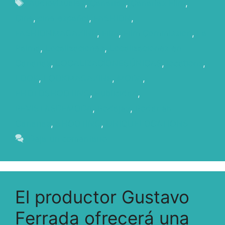
Audiovisuales
,
Canarias
,
Canarias Film
,
Cine
,
cine español
,
FASHION
,
FASHIONMAGAZINE
,
Film
,
Film Commission
,
La
Palma
,
Localizaciones
,
Localizaciones en
Canarias
,
LOCALIZACIONESÚNICAS
,
locations
,
LOOK
,
LOOKMAGAZINE
,
MODA
,
PHOTOSHOOTING
,
Publicidad
,
REVISTASDEMODA
,
Rodajes
,
Rodar en
Canarias
,
SHOOTING
,
UNIQUELOCATIONS
Deja un comentario
El productor Gustavo
Ferrada ofrecerá una